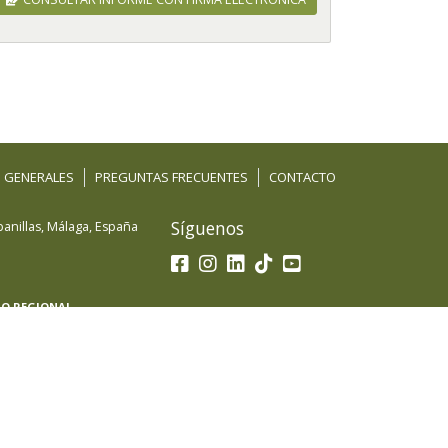
 GENERALES
PREGUNTAS FRECUENTES
CONTACTO
Síguenos
anillas
,
Málaga
,
España
LO REGIONAL
 beneficiaria del Fondo Europeo de Desarrollo
petitividad de las Pymes y gracias al cual ha puesto
acional con el objetivo de mejorar sus ventas
eriores durante el año 2022-23. Para ello ha
-eComm de la Cámara de Comercio de Málaga.
A