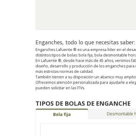
Enganches, todo lo que necesitas saber:
Enganches Lafuente ® es una empresa líder en el desar
distintos tipos de bolas: bola fija, bola desmontable ho
En Lafuente ®, desde hace más de 45 años, venimos fab
diseño, desarrollo y producción de los enganches para
más estrictas normas de calidad.
También tienen a su disposición un abanico muy amplio de 
Ofrecemos atención personalizada para ayudarle a eleg
pueden solicitar en las ITVs.
TIPOS DE BOLAS DE ENGANCHE
Desmontable h
Bola fija