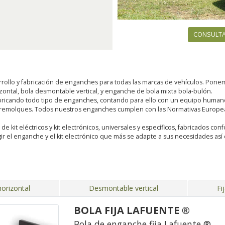
CONSULTA
rollo y fabricación de enganches para todas las marcas de vehículos. Pon
rizontal, bola desmontable vertical, y enganche de bola mixta bola-bulón.
ricando todo tipo de enganches, contando para ello con un equipo humano 
 remolques. Todos nuestros enganches cumplen con las Normativas Europeas
kit eléctricos y kit electrónicos, universales y específicos, fabricados conf
ir el enganche y el kit electrónico que más se adapte a sus necesidades a
orizontal
Desmontable vertical
Fi
BOLA FIJA LAFUENTE ®
Bola de enganche fija Lafuente ®