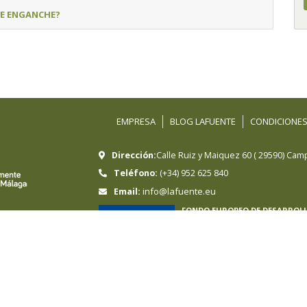
DE ENGANCHE?
EMPRESA
BLOG LAFUENTE
CONDICIONES
Dirección:
Calle Ruiz y Maiquez 60
(
29590
)
Camp
Teléfono:
(+34) 952 625 840
info@lafuente.eu
Email:
FONDO EUROPEO DE DESARROL
Hermanos Sánchez-Lafuente, S.A ha sido
Regional cuyo objetivo es mejorar la com
en marcha un Plan de e-commerce intern
online internacionales en mercados ext
contado con el apoyo del programa Int
UNA MANERA DE HACER EUROP
ad
Política de Cookies
Proyectos
Empleo
Canal Ético