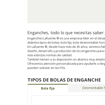
Enganches, todo lo que necesitas saber:
Enganches Lafuente ® es una empresa líder en el desar
distintos tipos de bolas: bola fija, bola desmontable ho
En Lafuente ®, desde hace más de 45 años, venimos fab
diseño, desarrollo y producción de los enganches para
más estrictas normas de calidad.
También tienen a su disposición un abanico muy amplio de 
Ofrecemos atención personalizada para ayudarle a eleg
pueden solicitar en las ITVs.
TIPOS DE BOLAS DE ENGANCHE
Desmontable h
Bola fija