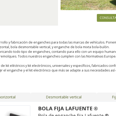
CONSULTA
rollo y fabricación de enganches para todas las marcas de vehículos. Pon
rizontal, bola desmontable vertical, y enganche de bola mixta bola-bulón.
ricando todo tipo de enganches, contando para ello con un equipo humano 
 remolques. Todos nuestros enganches cumplen con las Normativas Europeas
kit eléctricos y kit electrónicos, universales y específicos, fabricados conf
ir el enganche y el kit electrónico que más se adapte a sus necesidades a
orizontal
Desmontable vertical
Fi
BOLA FIJA LAFUENTE ®
Bola de enganche fija Lafuente ®