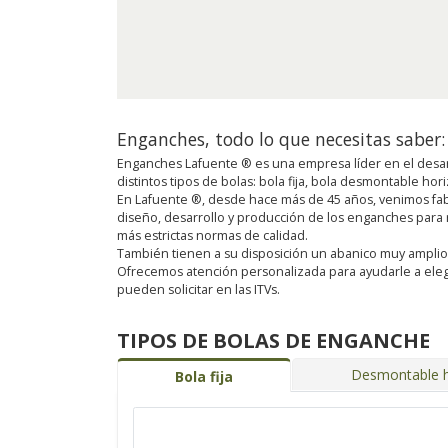
Enganches, todo lo que necesitas saber:
Enganches Lafuente ® es una empresa líder en el desar
distintos tipos de bolas: bola fija, bola desmontable ho
En Lafuente ®, desde hace más de 45 años, venimos fab
diseño, desarrollo y producción de los enganches para
más estrictas normas de calidad.
También tienen a su disposición un abanico muy amplio de 
Ofrecemos atención personalizada para ayudarle a eleg
pueden solicitar en las ITVs.
TIPOS DE BOLAS DE ENGANCHE
Desmontable h
Bola fija