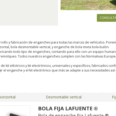
CONSULTA
rollo y fabricación de enganches para todas las marcas de vehículos. Pon
rizontal, bola desmontable vertical, y enganche de bola mixta bola-bulón.
ricando todo tipo de enganches, contando para ello con un equipo humano 
 remolques. Todos nuestros enganches cumplen con las Normativas Europeas
kit eléctricos y kit electrónicos, universales y específicos, fabricados conf
ir el enganche y el kit electrónico que más se adapte a sus necesidades a
orizontal
Desmontable vertical
Fi
BOLA FIJA LAFUENTE ®
Bola de enganche fija Lafuente ®