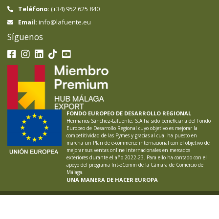
Teléfono:
(+34) 952 625 840
info@lafuente.eu
Email:
Síguenos
FONDO EUROPEO DE DESARROLLO REGIONAL
Hermanos Sánchez-Lafuente, S.A ha sido beneficiaria del Fondo
Europeo de Desarrollo Regional cuyo objetivo es mejorar la
competitividad de las Pymes y gracias al cual ha puesto en
marcha un Plan de e-commerce internacional con el objetivo de
mejorar sus ventas online internacionales en mercados
exteriores durante el año 2022-23. Para ello ha contado con el
apoyo del programa Int-eComm de la Cámara de Comercio de
Málaga.
UNA MANERA DE HACER EUROPA
LAFUENTE ®
2026
Aviso Legal
Política de Privacidad
Política de Cookies
Proyectos
Empleo
Canal Ético