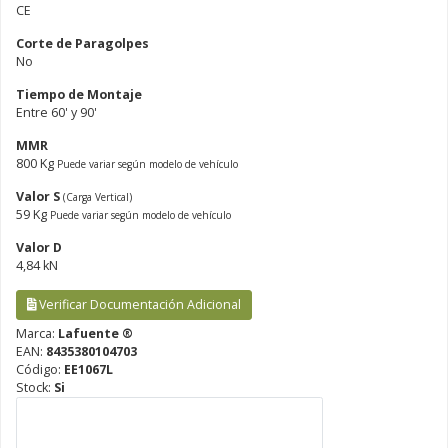
CE
Corte de Paragolpes
No
Tiempo de Montaje
Entre 60' y 90'
MMR
800 Kg
Puede variar según modelo de vehículo
Valor S
(Carga Vertical)
59 Kg
Puede variar según modelo de vehículo
Valor D
4,84 kN
Verificar Documentación Adicional
Marca:
Lafuente ®
EAN:
8435380104703
Código:
EE1067L
Stock:
Si