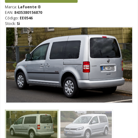
Marca:
Lafuente ®
EAN:
8435380156870
Código:
EE0546
Stock:
Si
Anterior
Siguien