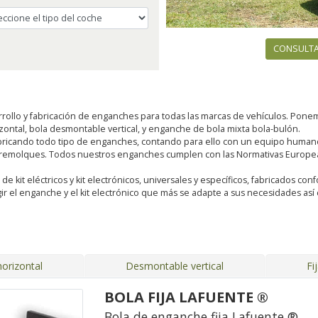
CONSULTA
rollo y fabricación de enganches para todas las marcas de vehículos. Pon
rizontal, bola desmontable vertical, y enganche de bola mixta bola-bulón.
ricando todo tipo de enganches, contando para ello con un equipo humano 
 remolques. Todos nuestros enganches cumplen con las Normativas Europeas
kit eléctricos y kit electrónicos, universales y específicos, fabricados conf
ir el enganche y el kit electrónico que más se adapte a sus necesidades a
orizontal
Desmontable vertical
Fi
BOLA FIJA LAFUENTE ®
Bola de enganche fija Lafuente ®