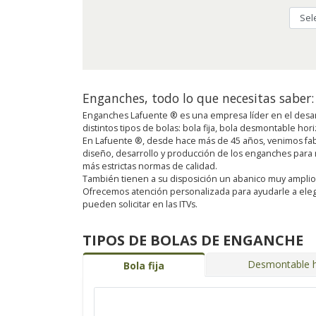
Enganches, todo lo que necesitas saber:
Enganches Lafuente ® es una empresa líder en el desar
distintos tipos de bolas: bola fija, bola desmontable ho
En Lafuente ®, desde hace más de 45 años, venimos fab
diseño, desarrollo y producción de los enganches para
más estrictas normas de calidad.
También tienen a su disposición un abanico muy amplio de 
Ofrecemos atención personalizada para ayudarle a eleg
pueden solicitar en las ITVs.
TIPOS DE BOLAS DE ENGANCHE
Desmontable h
Bola fija