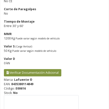
No CE
Corte de Paragolpes
No
Tiempo de Montaje
Entre 30' y 60'
MMR
1200 Kg
Puede variar según modelo de vehículo
Valor S
(Carga Vertical)
50 Kg
Puede variar según modelo de vehículo
Valor D
0 kN
Verificar Documentación Adicional
Marca:
Lafuente ®
EAN:
8435380114849
Código:
E00616
Stock:
No