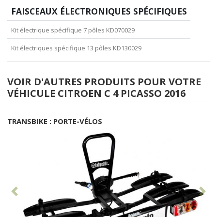
FAISCEAUX ÉLECTRONIQUES SPÉCIFIQUES
Kit électrique spécifique 7 pôles KD070029
Kit électriques spécifique 13 pôles KD130029
VOIR D'AUTRES PRODUITS POUR VOTRE
VÉHICULE CITROEN C 4 PICASSO 2016
TRANSBIKE : PORTE-VÉLOS
Antérieur
Sui