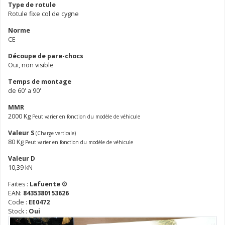
Type de rotule
Rotule fixe col de cygne
Norme
CE
Découpe de pare-chocs
Oui, non visible
Temps de montage
de 60' a 90'
MMR
2000 Kg
Peut varier en fonction du modèle de véhicule
Valeur S
(Charge verticale)
80 Kg
Peut varier en fonction du modèle de véhicule
Valeur D
10,39 kN
Faites :
Lafuente ®
EAN:
8435380153626
Code :
EE0472
Stock :
Oui