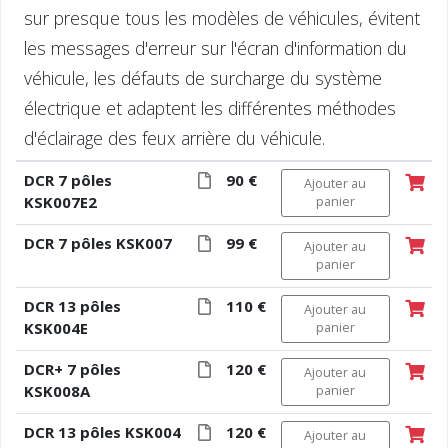
sur presque tous les modèles de véhicules, évitent
les messages d'erreur sur l'écran d'information du
véhicule, les défauts de surcharge du système
électrique et adaptent les différentes méthodes
d'éclairage des feux arrière du véhicule.
DCR 7 pôles
90 €
Ajouter au
KSK007E2
panier
DCR 7 pôles KSK007
99 €
Ajouter au
panier
DCR 13 pôles
110 €
Ajouter au
KSK004E
panier
DCR+ 7 pôles
120 €
Ajouter au
KSK008A
panier
DCR 13 pôles KSK004
120 €
Ajouter au