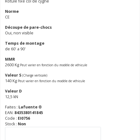
Rotule fixe col de cygne
Norme
CE
Découpe de pare-chocs
Oui, non visible
Temps de montage
de 60' a 90'
MMR
2600 Kg
Peut varier en fonction du modèle de véhicule
Valeur S
(Charge verticale)
140 Kg
Peut varier en fonction du modèle de véhicule
Valeur D
12,5 kN
Faites :
Lafuente ®
EAN:
8435380141845
Code :
EI0756
Stock :
Non