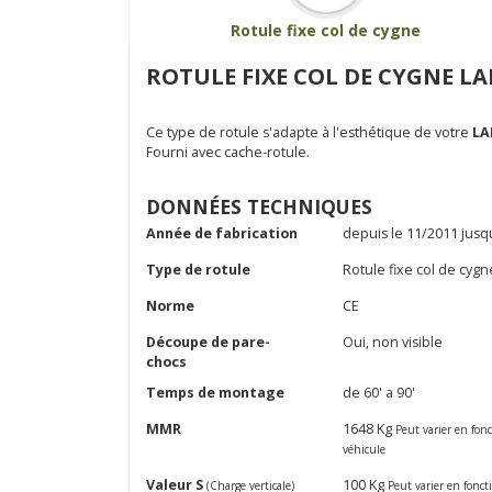
Rotule fixe col de cygne
ROTULE FIXE COL DE CYGNE LA
Ce type de rotule s'adapte à l'esthétique de votre
LA
Fourni avec cache-rotule.
DONNÉES TECHNIQUES
Année de fabrication
depuis le 11/2011 jusq
Type de rotule
Rotule fixe col de cygn
Norme
CE
Découpe de pare-
Oui, non visible
chocs
Temps de montage
de 60' a 90'
MMR
1648 Kg
Peut varier en fon
véhicule
Valeur S
100 Kg
(Charge verticale)
Peut varier en fonc