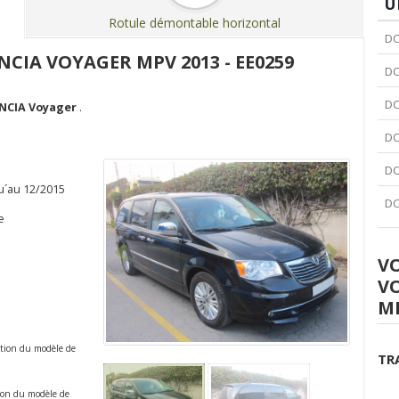
U
Rotule démontable horizontal
DC
NCIA VOYAGER MPV 2013 - EE0259
DC
DC
NCIA Voyager
.
DC
DC
u´au 12/2015
DC
e
Antérieur
Suivant
V
V
MP
ction du modèle de
TR
tion du modèle de