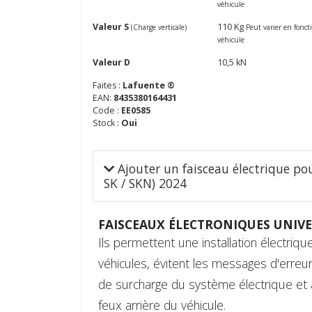
véhicule
Valeur S
110 Kg
(Charge verticale)
Peut varier en fonc
véhicule
Valeur D
10,5 kN
Faites :
Lafuente ®
EAN:
8435380164431
Code :
EE0585
Stock :
Oui
Ajouter un faisceau électrique 
SK / SKN) 2024
FAISCEAUX ÉLECTRONIQUES UNIVE
Ils permettent une installation électri
véhicules, évitent les messages d'erreur 
de surcharge du système électrique et 
feux arrière du véhicule.