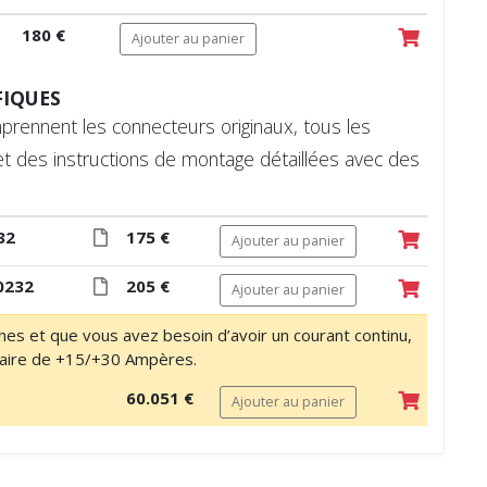
180 €
Ajouter au panier
FIQUES
mprennent les connecteurs originaux, tous les
 et des instructions de montage détaillées avec des
32
175 €
Ajouter au panier
0232
205 €
Ajouter au panier
ches et que vous avez besoin d’avoir un courant continu,
xiliaire de +15/+30 Ampères.
60.051 €
Ajouter au panier