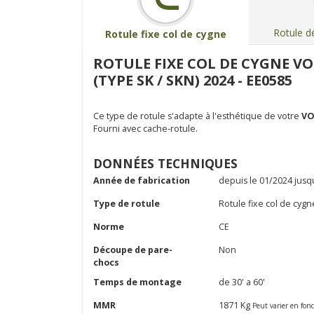
Rotule d
Rotule fixe col de cygne
ROTULE FIXE COL DE CYGNE 
(TYPE SK / SKN) 2024 - EE0585
Ce type de rotule s'adapte à l'esthétique de votre
VO
Fourni avec cache-rotule.
DONNÉES TECHNIQUES
Année de fabrication
depuis le 01/2024 jusq
Type de rotule
Rotule fixe col de cygn
Norme
CE
Découpe de pare-
Non
chocs
Temps de montage
de 30' a 60'
MMR
1871 Kg
Peut varier en fon