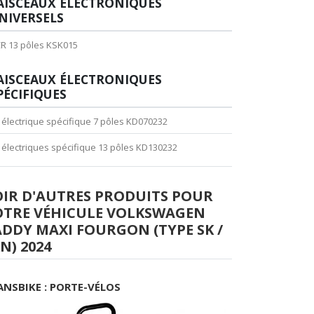
AISCEAUX ÉLECTRONIQUES
NIVERSELS
R 13 pôles KSK015
AISCEAUX ÉLECTRONIQUES
PÉCIFIQUES
t électrique spécifique 7 pôles KD070232
t électriques spécifique 13 pôles KD130232
OIR D'AUTRES PRODUITS POUR
OTRE VÉHICULE VOLKSWAGEN
DDY MAXI FOURGON (TYPE SK /
N) 2024
ANSBIKE : PORTE-VÉLOS