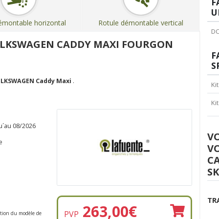
F
U
émontable horizontal
Rotule démontable vertical
DC
VOLKSWAGEN CADDY MAXI FOURGON
F
S
LKSWAGEN Caddy Maxi
.
Ki
Ki
u´au 08/2026
V
e
V
CA
SK
TR
263,00
€
PVP
ction du modèle de