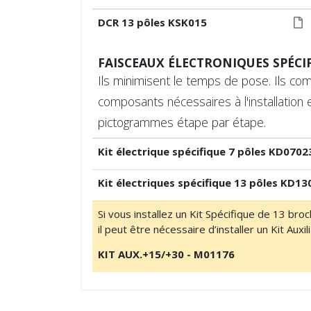
DCR 13 pôles KSK015
FAISCEAUX ÉLECTRONIQUES SPÉCI
Ils minimisent le temps de pose. Ils co
composants nécessaires à l'installation
pictogrammes étape par étape.
Kit électrique spécifique 7 pôles KD0702
Kit électriques spécifique 13 pôles KD13
Si vous installez un Kit Spécifique de 13 bro
il peut être nécessaire d’installer un Kit Au
KIT AUX.+15/+30 - M01176