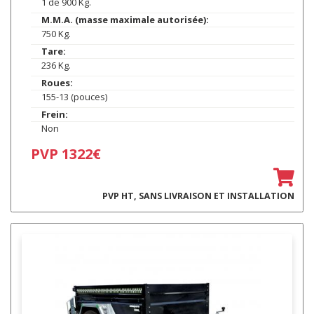
1 de 900 Kg.
M.M.A. (masse maximale autorisée):
750 Kg.
Tare:
236 Kg.
Roues:
155-13 (pouces)
Frein:
Non
PVP 1322€
PVP HT, SANS LIVRAISON ET INSTALLATION