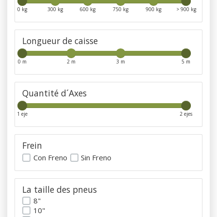
0 kg
300 kg
600 kg
750 kg
900 kg
> 900 kg
Longueur de caisse
0 m
2 m
3 m
5 m
Quantité d´Axes
1 eje
2 ejes
Frein
Con Freno
Sin Freno
La taille des pneus
8"
10"