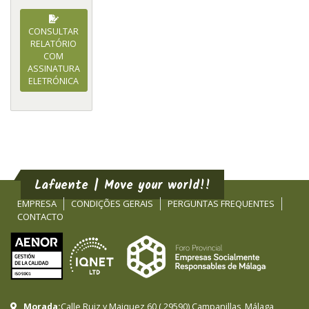
CONSULTAR
RELATÓRIO
COM
ASSINATURA
ELETRÓNICA
Lafuente | Move your world!!
EMPRESA
CONDIÇÕES GERAIS
PERGUNTAS FREQUENTES
CONTACTO
Morada:
Calle Ruiz y Maiquez 60
(
29590
)
Campanillas
,
Málaga
,