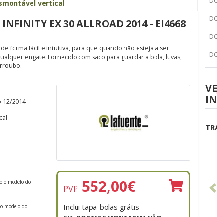
DC
smontável vertical
DC
NFINITY EX 30 ALLROAD 2014 - EI4668
DC
e forma fácil e intuitiva, para que quando não esteja a ser
DC
alquer engate. Fornecido com saco para guardar a bola, luvas,
irroubo.
VE
IN
o 12/2014
cal
TR
552,00
€
do o modelo do
PVP
Inclui tapa-bolas grátis
 o modelo do