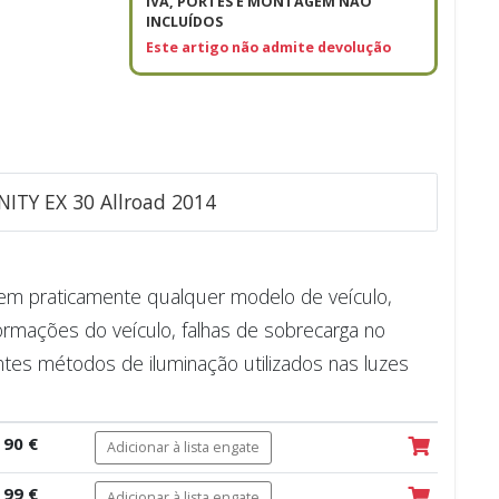
IVA, PORTES E MONTAGEM NÃO
INCLUÍDOS
Este artigo não admite devolução
INITY EX 30 Allroad 2014
e em praticamente qualquer modelo de veículo,
ormações do veículo, falhas de sobrecarga no
ntes métodos de iluminação utilizados nas luzes
90 €
Adicionar à lista engate
99 €
Adicionar à lista engate