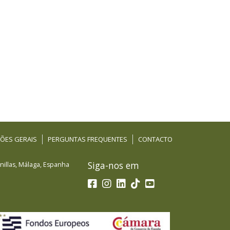
ÕES GERAIS
PERGUNTAS FREQUENTES
CONTACTO
Siga-nos em
illas
,
Málaga
,
Espanha