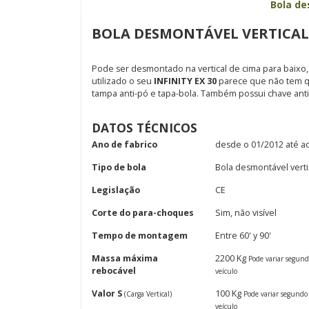
Bola de
BOLA DESMONTÁVEL VERTICAL I
Pode ser desmontado na vertical de cima para baixo, d
utilizado o seu
INFINITY EX 30
parece que não tem qu
tampa anti-pó e tapa-bola. Também possui chave ant
DATOS TÉCNICOS
Ano de fabrico
desde o 01/2012 até a
Tipo de bola
Bola desmontável verti
Legislação
CE
Corte do para-choques
Sim, não visível
Tempo de montagem
Entre 60' y 90'
Massa máxima
2200 Kg
Pode variar segun
rebocável
veículo
Valor S
100 Kg
(Carga Vertical)
Pode variar segundo
veículo