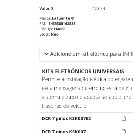
Valor D
12,3 kN
Marca:
Lafuente ®
EAN:
8435380163533
Código:
EI4668
Stock:
Não
Adicione um kit elétrico para INF
KITS ELETRÓNICOS UNIVERSAIS
Permite a instalação elétrica do engat
evita mensagens de erro no ecrã de inf
sistema elétrico e adapta-se aos difere
traseiras do veículo.
DCR 7 pinos KSK007E2
DCR 7 pinos KSK007