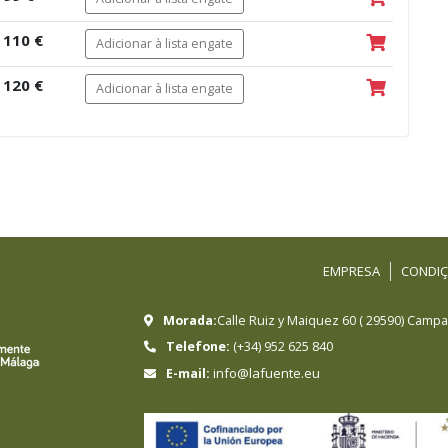
110 €
Adicionar à lista engate
120 €
Adicionar à lista engate
EMPRESA
CONDIÇ
Morada:
Calle Ruiz y Maiquez 60
(
29590
)
Campan
Telefone:
(+34) 952 625 840
info@lafuente.eu
E-mail: