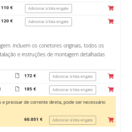
110 €
Adicionar à lista engate
120 €
Adicionar à lista engate
m. Incluem os conetores originais, todos os
talação e instruções de montagem detalhadas
172 €
Adicionar à lista engate
1
185 €
Adicionar à lista engate
os e precisar de corrente direta, pode ser necessário
60.051 €
Adicionar à lista engate