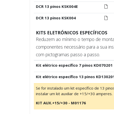
DCR 13 pinos KSK004E
DCR 13 pinos KSK004
KITS ELETRÓNICOS ESPECÍFICOS
Reduzem ao mínimo o tempo de montage
componentes necessário para a sua ins
com pictogramas passo a passo.
Kit elétrico específico 7 pinos KD070201
Kit elétrico específico 13 pinos KD13020
Se for instalado um kit específico de 13 pin
instalar um kit auxiliar de +15/+30 amperes.
KIT AUX.+15/+30 - M01176