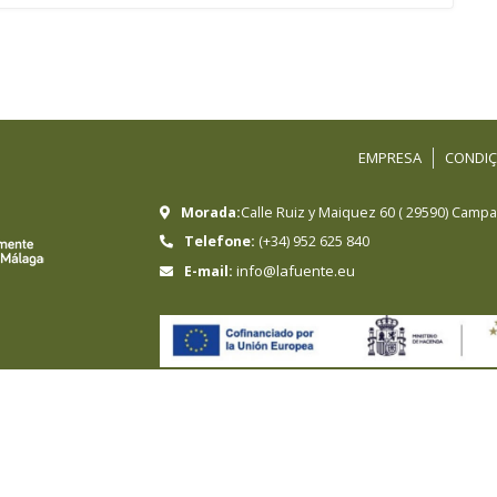
EMPRESA
CONDIÇ
Morada:
Calle Ruiz y Maiquez 60
(
29590
)
Campan
Telefone:
(+34) 952 625 840
info@lafuente.eu
E-mail:
HERMANOS SANCHEZ LAFUENTE SA ha sido beneficiari
crecimiento sostenible y la competitividad de las 
Acción con el objetivo de mejorar su competitivida
online y el comercio electrónico en mercados inter
con el apoyo del Programa Xpande Digital de la C