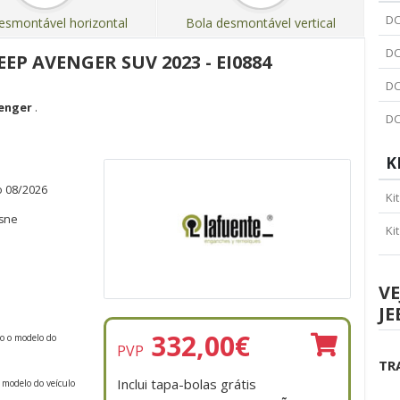
DC
esmontável horizontal
Bola desmontável vertical
DC
EP AVENGER SUV 2023 - EI0884
DC
venger
.
DC
K
o 08/2026
Ki
isne
Ki
VE
JE
332,00
€
do o modelo do
PVP
TR
Inclui tapa-bolas grátis
 modelo do veículo