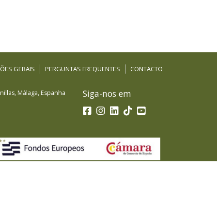
ÕES GERAIS
PERGUNTAS FREQUENTES
CONTACTO
Siga-nos em
illas
,
Málaga
,
Espanha
a de Fondos Europeos, cuyo objetivo es el refuerzo del
PYMES, y gracias al cual ha puesto en marcha un Plan de
d mediante la transformación digital, la promoción
nacionales durante el año 2025. Para ello ha contado
ámara de Comercio de Málaga. #EuropaSeSiente”.