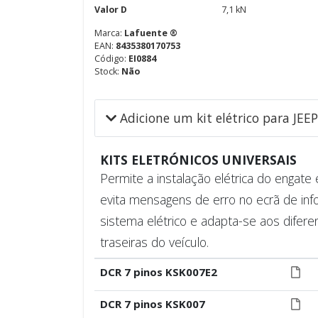
Valor D
7,1 kN
Marca:
Lafuente ®
EAN:
8435380170753
Código:
EI0884
Stock:
Não
Adicione um kit elétrico para JEE
KITS ELETRÓNICOS UNIVERSAIS
Permite a instalação elétrica do engat
evita mensagens de erro no ecrã de inf
sistema elétrico e adapta-se aos difere
traseiras do veículo.
DCR 7 pinos KSK007E2
DCR 7 pinos KSK007