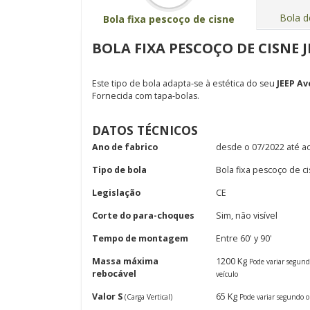
Bola d
Bola fixa pescoço de cisne
BOLA FIXA PESCOÇO DE CISNE JE
Este tipo de bola adapta-se à estética do seu
JEEP A
Fornecida com tapa-bolas.
DATOS TÉCNICOS
Ano de fabrico
desde o 07/2022 até a
Tipo de bola
Bola fixa pescoço de c
Legislação
CE
Corte do para-choques
Sim, não visível
Tempo de montagem
Entre 60' y 90'
Massa máxima
1200 Kg
Pode variar segun
rebocável
veículo
Valor S
65 Kg
(Carga Vertical)
Pode variar segundo o