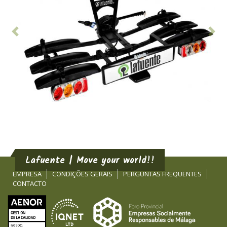
Anterior
Seg
Lafuente | Move your world!!
EMPRESA
CONDIÇÕES GERAIS
PERGUNTAS FREQUENTES
CONTACTO