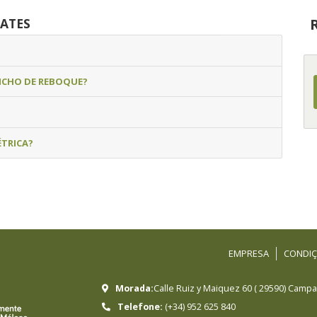
ATES
NCHO DE REBOQUE?
ÉTRICA?
EMPRESA
CONDIÇ
Morada:
Calle Ruiz y Maiquez 60
(
29590
)
Campan
Telefone:
(+34) 952 625 840