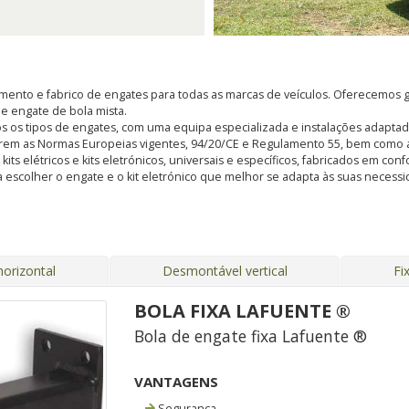
ento e fabrico de engates para todas as marcas de veículos. Oferecemos g
, e engate de bola mista.
s os tipos de engates, com uma equipa especializada e instalações adapt
rem as Normas Europeias vigentes, 94/20/CE e Regulamento 55, bem como a
s elétricos e kits eletrónicos, universais e específicos, fabricados em con
 escolher o engate e o kit eletrónico que melhor se adapta às suas nece
orizontal
Desmontável vertical
Fi
BOLA FIXA LAFUENTE ®
Bola de engate fixa Lafuente ®
VANTAGENS
Segurança.