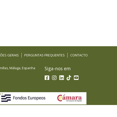
ÕES GERAIS
PERGUNTAS FREQUENTES
CONTACTO
Siga-nos em
illas
,
Málaga
,
Espanha
a de Fondos Europeos, cuyo objetivo es el refuerzo del
PYMES, y gracias al cual ha puesto en marcha un Plan de