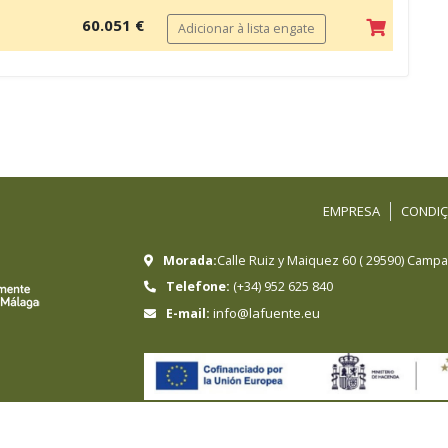
60.051 €
Adicionar à lista engate
EMPRESA
CONDIÇ
Morada:
Calle Ruiz y Maiquez 60
(
29590
)
Campan
Telefone:
(+34) 952 625 840
info@lafuente.eu
E-mail:
HERMANOS SANCHEZ LAFUENTE SA ha sido beneficiari
crecimiento sostenible y la competitividad de las 