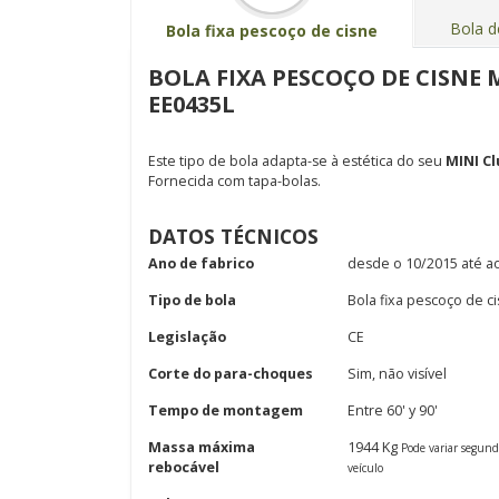
Bola d
Bola fixa pescoço de cisne
BOLA FIXA PESCOÇO DE CISNE 
EE0435L
Este tipo de bola adapta-se à estética do seu
MINI C
Fornecida com tapa-bolas.
DATOS TÉCNICOS
Ano de fabrico
desde o 10/2015 até a
Tipo de bola
Bola fixa pescoço de c
Legislação
CE
Corte do para-choques
Sim, não visível
Tempo de montagem
Entre 60' y 90'
Massa máxima
1944 Kg
Pode variar segun
rebocável
veículo