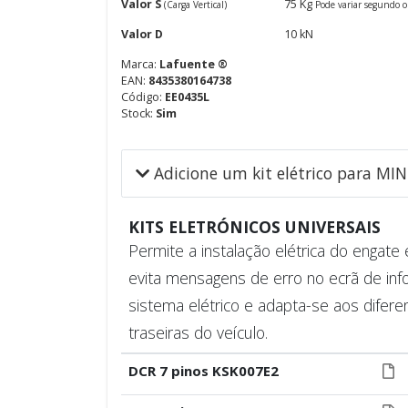
Valor S
75 Kg
(Carga Vertical)
Pode variar segundo o
Valor D
10 kN
Marca:
Lafuente ®
EAN:
8435380164738
Código:
EE0435L
Stock:
Sim
Adicione um kit elétrico para M
KITS ELETRÓNICOS UNIVERSAIS
Permite a instalação elétrica do engat
evita mensagens de erro no ecrã de inf
sistema elétrico e adapta-se aos difere
traseiras do veículo.
DCR 7 pinos KSK007E2