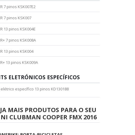
R 7 pinos KSK007E2
R 7 pinos KSK007
R 13 pinos KSK004E
R+ 7 pinos KSK008A
R 13 pinos KSK004
R+ 13 pinos KSK009A
ITS ELETRÓNICOS ESPECÍFICOS
t elétrico específico 13 pinos KD130188
JA MAIS PRODUTOS PARA O SEU
INI CLUBMAN COOPER FMX 2016
ANSBIKE: PORTA-BICICLETAS