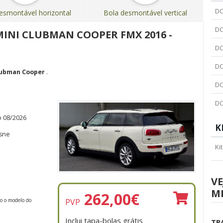
DC
esmontável horizontal
Bola desmontável vertical
DC
MINI CLUBMAN COOPER FMX 2016 -
DC
DC
lubman Cooper
.
DC
DC
o 08/2026
K
isne
Ki
VE
M
262,00
€
PVP
do o modelo do
Inclui tapa-bolas grátis
TR