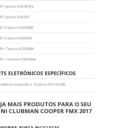
R 7 pinos KSK007E2
R 7 pinos KSK007
R 13 pinos KSK004E
R 13 pinos KSK004
R+ 7 pinos KSK008A
R+ 13 pinos KSK009A
ITS ELETRÓNICOS ESPECÍFICOS
t elétrico específico 13 pinos KD130188
JA MAIS PRODUTOS PARA O SEU
INI CLUBMAN COOPER FMX 2017
ANSBIKE: PORTA-BICICLETAS