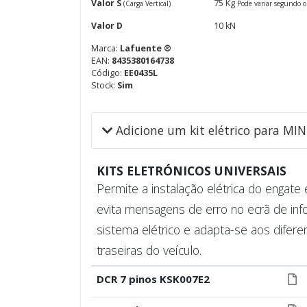
Valor S
75 Kg
(Carga Vertical)
Pode variar segundo o
Valor D
10 kN
Marca:
Lafuente ®
EAN:
8435380164738
Código:
EE0435L
Stock:
Sim
Adicione um kit elétrico para M
KITS ELETRÓNICOS UNIVERSAIS
Permite a instalação elétrica do engat
evita mensagens de erro no ecrã de inf
sistema elétrico e adapta-se aos difere
traseiras do veículo.
DCR 7 pinos KSK007E2