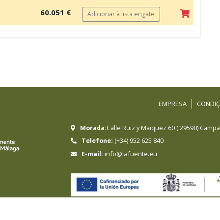
60.051 €
Adicionar à lista engate
EMPRESA
CONDIÇ
Morada:
Calle Ruiz y Maiquez 60
(
29590
)
Campan
Telefone:
(+34) 952 625 840
info@lafuente.eu
E-mail:
HERMANOS SANCHEZ LAFUENTE SA ha sido beneficiari
crecimiento sostenible y la competitividad de las 