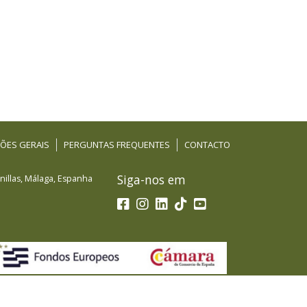
ÕES GERAIS
PERGUNTAS FREQUENTES
CONTACTO
Siga-nos em
illas
,
Málaga
,
Espanha
a de Fondos Europeos, cuyo objetivo es el refuerzo del
PYMES, y gracias al cual ha puesto en marcha un Plan de