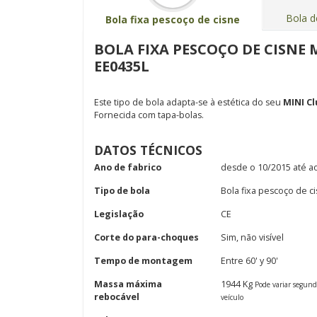
Bola d
Bola fixa pescoço de cisne
BOLA FIXA PESCOÇO DE CISNE 
EE0435L
Este tipo de bola adapta-se à estética do seu
MINI C
Fornecida com tapa-bolas.
DATOS TÉCNICOS
Ano de fabrico
desde o 10/2015 até a
Tipo de bola
Bola fixa pescoço de c
Legislação
CE
Corte do para-choques
Sim, não visível
Tempo de montagem
Entre 60' y 90'
Massa máxima
1944 Kg
Pode variar segun
rebocável
veículo