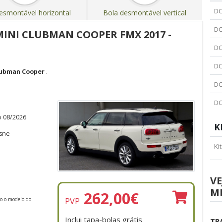
DC
esmontável horizontal
Bola desmontável vertical
DC
MINI CLUBMAN COOPER FMX 2017 -
DC
DC
lubman Cooper
.
DC
DC
o 08/2026
K
isne
Ki
VE
M
262,00
€
PVP
do o modelo do
Inclui tapa-bolas grátis
TR