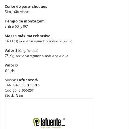
Corte do para-choques
Sim, não visível
Tempo de montagem
Entre 60' y 90'
Massa máxima rebocável
1400 Kg
Pode variar segundo o modelo do veículo
Valor S
(Carga Vertical)
75 Kg
Pode variar segundo o modelo do veículo
Valor D
8,4 kN
Marca:
Lafuente ®
EAN:
8435380163816
Código:
EI0552ST
Stock:
Não