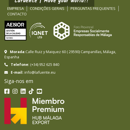
Lafuente | Move your world!!
EMPRESA
CONDIÇÕES GERAIS
PERGUNTAS FREQUENTES
CONTACTO
Morada:
Calle Ruiz y Maiquez 60
(
29590
)
Campanillas
,
Málaga
,
Espanha
Telefone:
(+34) 952 625 840
info@lafuente.eu
E-mail:
Siga-nos em