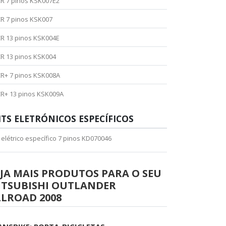
R 7 pinos KSK007E2
R 7 pinos KSK007
R 13 pinos KSK004E
R 13 pinos KSK004
R+ 7 pinos KSK008A
R+ 13 pinos KSK009A
ITS ELETRÓNICOS ESPECÍFICOS
t elétrico específico 7 pinos KD070046
JA MAIS PRODUTOS PARA O SEU
ITSUBISHI OUTLANDER
LLROAD 2008