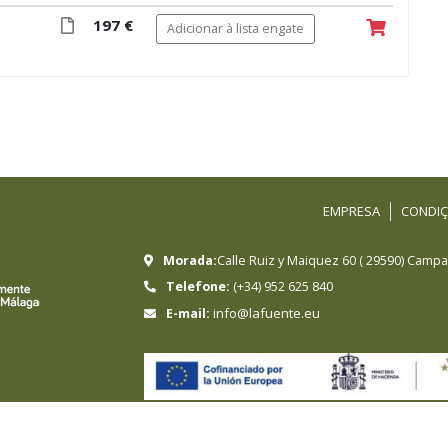
197 €
Adicionar à lista engate
EMPRESA
CONDIÇ
Morada:
Calle Ruiz y Maiquez 60
(
29590
)
Campan
Telefone:
(+34) 952 625 840
info@lafuente.eu
E-mail:
HERMANOS SANCHEZ LAFUENTE SA ha sido beneficiari
crecimiento sostenible y la competitividad de las 