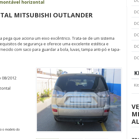
DC
montável horizontal
DC
TAL MITSUBISHI OUTLANDER
DC
DC
 pega que aciona um eixo excêntrico. Trata-se de um sistema
requisitos de segurança e oferece uma excelente estética e
DC
ornecido com saco para guardar a bola, luvas, tampa anti-pó e tapa-
DC
K
o 08/2012
Ki
zontal
Anterior
Seguinte
VE
M
A
do o modelo do