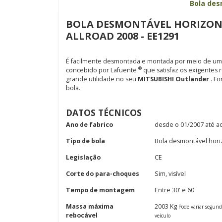
Bola des
BOLA DESMONTÁVEL HORIZON
ALLROAD 2008 - EE1291
É facilmente desmontada e montada por meio de uma
®
concebido por Lafuente
que satisfaz os exigentes 
grande utilidade no seu
MITSUBISHI Outlander
. F
bola.
DATOS TÉCNICOS
Ano de fabrico
desde o 01/2007 até a
Tipo de bola
Bola desmontável hori
Legislação
CE
Corte do para-choques
Sim, visível
Tempo de montagem
Entre 30' e 60'
Massa máxima
2003 Kg
Pode variar segun
rebocável
veículo