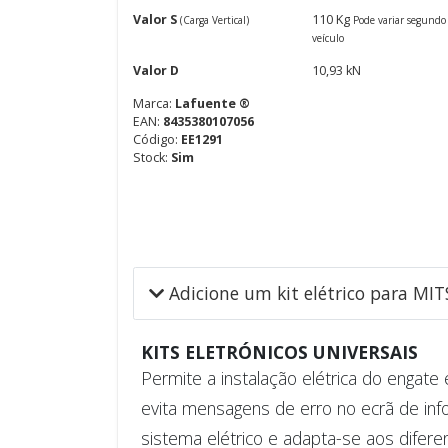
Valor S
110 Kg
(Carga Vertical)
Pode variar segundo
veículo
Valor D
10,93 kN
Marca:
Lafuente ®
EAN:
8435380107056
Código:
EE1291
Stock:
Sim
Adicione um kit elétrico para MI
KITS ELETRÓNICOS UNIVERSAIS
Permite a instalação elétrica do engat
evita mensagens de erro no ecrã de inf
sistema elétrico e adapta-se aos difere