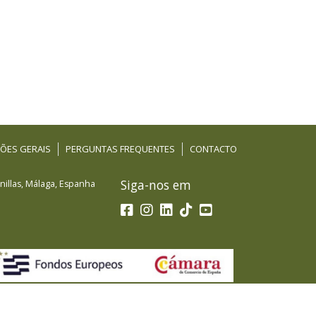
ÕES GERAIS
PERGUNTAS FREQUENTES
CONTACTO
Siga-nos em
illas
,
Málaga
,
Espanha
a de Fondos Europeos, cuyo objetivo es el refuerzo del
PYMES, y gracias al cual ha puesto en marcha un Plan de