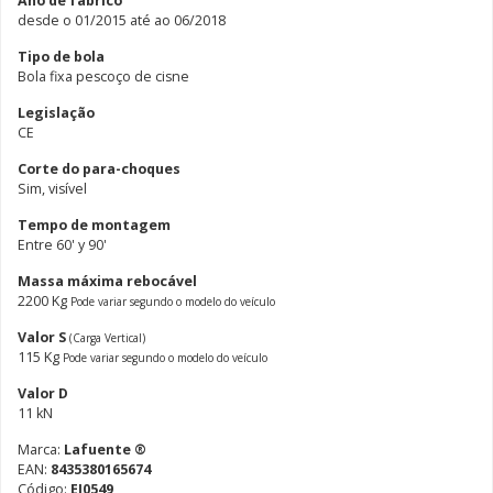
Ano de fabrico
desde o 01/2015 até ao 06/2018
Tipo de bola
Bola fixa pescoço de cisne
Legislação
CE
Corte do para-choques
Sim, visível
Tempo de montagem
Entre 60' y 90'
Massa máxima rebocável
2200 Kg
Pode variar segundo o modelo do veículo
Valor S
(Carga Vertical)
115 Kg
Pode variar segundo o modelo do veículo
Valor D
11 kN
Marca:
Lafuente ®
EAN:
8435380165674
Código:
EI0549