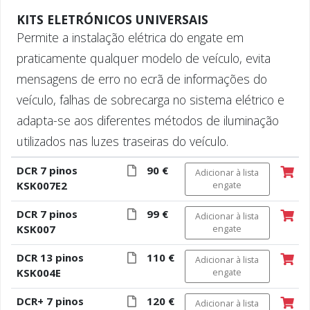
KITS ELETRÓNICOS UNIVERSAIS
Permite a instalação elétrica do engate em
praticamente qualquer modelo de veículo, evita
mensagens de erro no ecrã de informações do
veículo, falhas de sobrecarga no sistema elétrico e
adapta-se aos diferentes métodos de iluminação
utilizados nas luzes traseiras do veículo.
DCR 7 pinos
90 €
Adicionar à lista
KSK007E2
engate
DCR 7 pinos
99 €
Adicionar à lista
KSK007
engate
DCR 13 pinos
110 €
Adicionar à lista
KSK004E
engate
DCR+ 7 pinos
120 €
Adicionar à lista