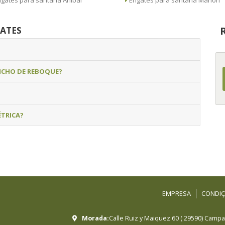
Engates para santana Anibal
Engates para santana Mahori
ATES
NCHO DE REBOQUE?
ÉTRICA?
EMPRESA
CONDIÇ
Morada:
Calle Ruiz y Maiquez 60
(
29590
)
Campan