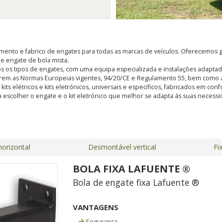
ento e fabrico de engates para todas as marcas de veículos. Oferecemos g
, e engate de bola mista.
s os tipos de engates, com uma equipa especializada e instalações adapt
rem as Normas Europeias vigentes, 94/20/CE e Regulamento 55, bem como a
s elétricos e kits eletrónicos, universais e específicos, fabricados em con
 escolher o engate e o kit eletrónico que melhor se adapta às suas nece
orizontal
Desmontável vertical
Fi
BOLA FIXA LAFUENTE ®
Bola de engate fixa Lafuente ®
VANTAGENS
Segurança.