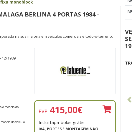
M
 fixa monoblock
M
ALAGA BERLINA 4 PORTAS 1984 -
VE
orporada na sua maioria em veículos comerciais e todo-o-terreno.
S
19
o 12/1989
TR
415,00
€
do o modelo do
PVP
Inclui tapa-bolas grátis
 modelo do veículo
IVA, PORTES E MONTAGEM NÃO