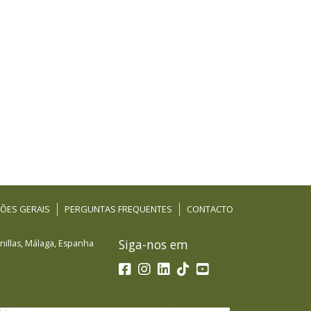
ÕES GERAIS
PERGUNTAS FREQUENTES
CONTACTO
Siga-nos em
illas
,
Málaga
,
Espanha