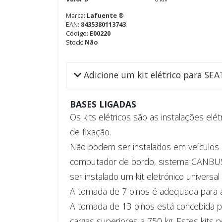
Marca:
Lafuente ®
EAN:
8435380113743
Código:
E00220
Stock:
Não
Adicione um kit elétrico para SEA
BASES LIGADAS
Os kits elétricos são as instalações elé
de fixação.
Não podem ser instalados em veículos q
computador de bordo, sistema CANBUS, 
ser instalado um kit eletrónico universal
A tomada de 7 pinos é adequada para a
A tomada de 13 pinos está concebida par
cargas superiores a 750 kg. Estes kits