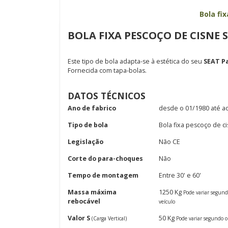
Bola fi
BOLA FIXA PESCOÇO DE CISNE S
Este tipo de bola adapta-se à estética do seu
SEAT P
Fornecida com tapa-bolas.
DATOS TÉCNICOS
Ano de fabrico
desde o 01/1980 até a
Tipo de bola
Bola fixa pescoço de c
Legislação
Não CE
Corte do para-choques
Não
Tempo de montagem
Entre 30' e 60'
Massa máxima
1250 Kg
Pode variar segun
rebocável
veículo
Valor S
50 Kg
(Carga Vertical)
Pode variar segundo o