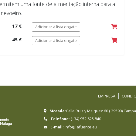
 permitem uma fonte de alimentação interna para a
nevoeiro.
17 €
Adicionar à lista engate
45 €
Adicionar à lista engate
EMPRESA
CONDIÇ
Morada:
Calle Ruiz y Maiquez 60
(
29590
)
Campan
Telefone:
(+34) 952 625 840
info@lafuente.eu
E-mail: