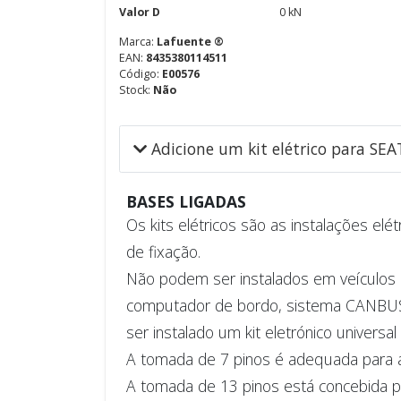
Valor D
0 kN
Marca:
Lafuente ®
EAN:
8435380114511
Código:
E00576
Stock:
Não
Adicione um kit elétrico para SE
BASES LIGADAS
Os kits elétricos são as instalações elé
de fixação.
Não podem ser instalados em veículos q
computador de bordo, sistema CANBUS, 
ser instalado um kit eletrónico universal
A tomada de 7 pinos é adequada para a
A tomada de 13 pinos está concebida par