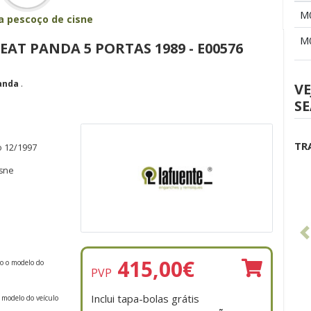
M
xa pescoço de cisne
M
EAT PANDA 5 PORTAS 1989 - E00576
anda
.
VE
SE
TR
o 12/1997
isne
415,00
€
do o modelo do
PVP
Inclui tapa-bolas grátis
 modelo do veículo