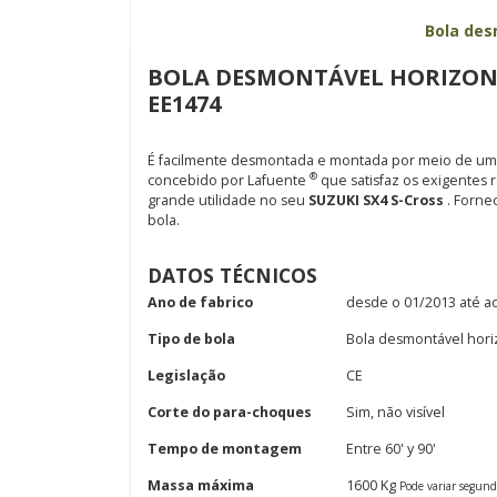
Bola des
BOLA DESMONTÁVEL HORIZONTA
EE1474
É facilmente desmontada e montada por meio de uma
®
concebido por Lafuente
que satisfaz os exigentes 
grande utilidade no seu
SUZUKI SX4 S-Cross
. Forne
bola.
DATOS TÉCNICOS
Ano de fabrico
desde o 01/2013 até a
Tipo de bola
Bola desmontável hori
Legislação
CE
Corte do para-choques
Sim, não visível
Tempo de montagem
Entre 60' y 90'
Massa máxima
1600 Kg
Pode variar segun