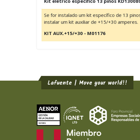
Kit elétrico específico 13 pinos KD13008
Se for instalado um kit específico de 13 pin
instalar um kit auxiliar de +15/+30 amperes.
KIT AUX.+15/+30 - M01176
Lafuente | Move your world!!