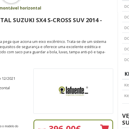
DC
montável horizontal
DC
L SUZUKI SX4 S-CROSS SUV 2014 -
DC
DC
 pega que aciona um eixo excêntrico. Trata-se de um sistema
requisitos de segurança e oferece uma excelente estética e
DC
cido com saco para guardar a bola, luvas, tampa anti-pó e tapa-
DC
K
o 12/2021
Ki
zontal
Ki
VE
SU
396,00
€
do o modelo do