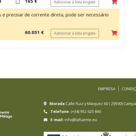
0
165 €
Adicionar à lista engate
os e precisar de corrente direta, pode ser necessário
60.051 €
Adicionar à lista engate
EMPRESA
CONDIÇ
Morada:
Calle Ruiz y Maiquez 60
(
29590
)
Campan
Telefone:
(+34) 952 625 840
info@lafuente.eu
E-mail: