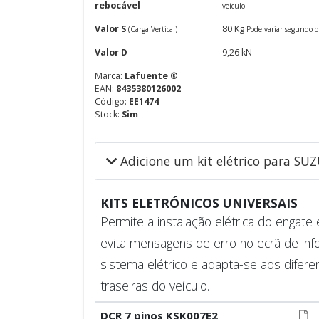
rebocável
veículo
Valor S
80 Kg
(Carga Vertical)
Pode variar segundo o
Valor D
9,26 kN
Marca:
Lafuente ®
EAN:
8435380126002
Código:
EE1474
Stock:
Sim
Adicione um kit elétrico para SUZ
KITS ELETRÓNICOS UNIVERSAIS
Permite a instalação elétrica do engat
evita mensagens de erro no ecrã de inf
sistema elétrico e adapta-se aos difere
traseiras do veículo.
DCR 7 pinos KSK007E2