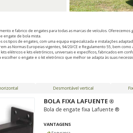
ento e fabrico de engates para todas as marcas de veículos. Oferecemos g
, e engate de bola mista.
s os tipos de engates, com uma equipa especializada e instalações adapt
rem as Normas Europeias vigentes, 94/20/CE e Regulamento 55, bem como a
s elétricos e kits eletrónicos, universais e específicos, fabricados em con
 escolher o engate e o kit eletrónico que melhor se adapta às suas nece
orizontal
Desmontável vertical
Fi
BOLA FIXA LAFUENTE ®
Bola de engate fixa Lafuente ®
VANTAGENS
Segurança.