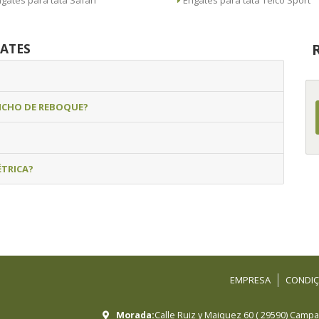
Engates para tata Safari
Engates para tata Telco Sport
ATES
NCHO DE REBOQUE?
ÉTRICA?
EMPRESA
CONDIÇ
Morada:
Calle Ruiz y Maiquez 60
(
29590
)
Campan