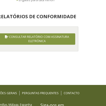
Engates para tata Xenon
RELATÓRIOS DE CONFORMIDADE
CONSULTAR RELATÓRIO COM ASSINATURA
ELETRÓNICA
ÕES GERAIS
PERGUNTAS FREQUENTES
CONTACTO
Siga-nos em
illas
,
Málaga
,
Espanha