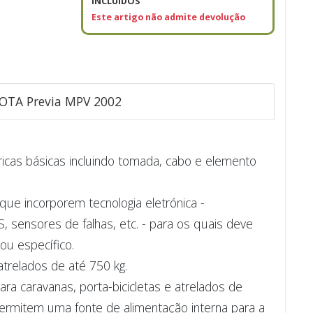
INCLUÍDOS
Este artigo não admite devolução
YOTA Previa MPV 2002
tricas básicas incluindo tomada, cabo e elemento
ue incorporem tecnologia eletrónica -
sensores de falhas, etc. - para os quais deve
 ou específico.
trelados de até 750 kg.
a caravanas, porta-bicicletas e atrelados de
 permitem uma fonte de alimentação interna para a