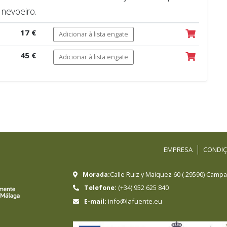
nevoeiro.
17 €
Adicionar à lista engate
45 €
Adicionar à lista engate
EMPRESA
CONDIÇ
Morada:
Calle Ruiz y Maiquez 60
(
29590
)
Campan
Telefone:
(+34) 952 625 840
info@lafuente.eu
E-mail: