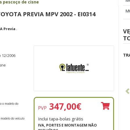
M
xa pescoço de cisne
M
OYOTA PREVIA MPV 2002 - EI0314
 Previa
.
VE
TO
TR
o 12/2006
isne
347,00
€
do o modelo do
PVP
Inclui tapa-bolas grátis
 modelo do veículo
IVA, PORTES E MONTAGEM NÃO