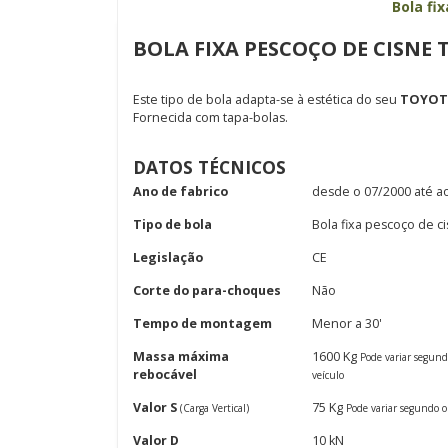
Bola fi
BOLA FIXA PESCOÇO DE CISNE T
Este tipo de bola adapta-se à estética do seu
TOYOTA
Fornecida com tapa-bolas.
DATOS TÉCNICOS
Ano de fabrico
desde o 07/2000 até a
Tipo de bola
Bola fixa pescoço de c
Legislação
CE
Corte do para-choques
Não
Tempo de montagem
Menor a 30'
Massa máxima
1600 Kg
Pode variar segun
rebocável
veículo
Valor S
75 Kg
(Carga Vertical)
Pode variar segundo o
Valor D
10 kN