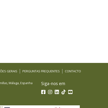
ÕES GERAIS
PERGUNTAS FREQUENTES
CONTACTO
Siga-nos em
illas
,
Málaga
,
Espanha