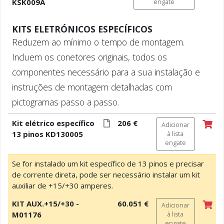
KSK009A
engate
KITS ELETRÓNICOS ESPECÍFICOS
Reduzem ao mínimo o tempo de montagem.
Incluem os conetores originais, todos os
componentes necessário para a sua instalação e
instruções de montagem detalhadas com
pictogramas passo a passo.
Kit elétrico específico
206 €
Adicionar
13 pinos KD130005
à lista
engate
Se for instalado um kit específico de 13 pinos e precisar
de corrente direta, pode ser necessário instalar um kit
auxiliar de +15/+30 amperes.
KIT AUX.+15/+30 -
60.051 €
Adicionar
M01176
à lista
engate