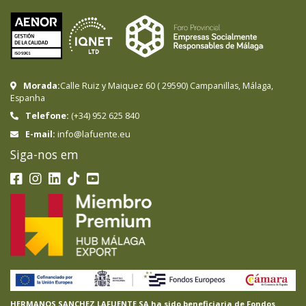
Morada:
Calle Ruiz y Maiquez 60
(
29590
)
Campanillas
,
Málaga
,
Espanha
Telefone:
(+34) 952 625 840
info@lafuente.eu
E-mail:
Siga-nos em
HERMANOS SANCHEZ LAFUENTE SA ha sido beneficiaria de Fondos