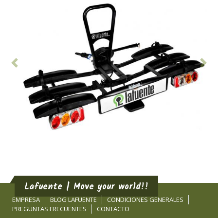
Anterior
Sig
Lafuente | Move your world!!
EMPRESA
BLOG LAFUENTE
CONDICIONES GENERALES
PREGUNTAS FRECUENTES
CONTACTO