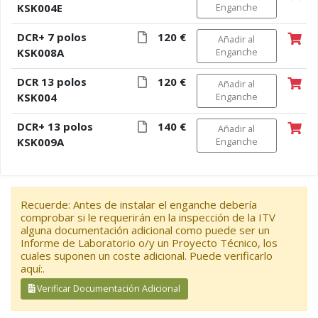
KSK004E
Enganche
DCR+ 7 polos
120 €
Añadir al
KSK008A
Enganche
DCR 13 polos
120 €
Añadir al
KSK004
Enganche
DCR+ 13 polos
140 €
Añadir al
KSK009A
Enganche
Recuerde: Antes de instalar el enganche debería
comprobar si le requerirán en la inspección de la ITV
alguna documentación adicional como puede ser un
Informe de Laboratorio o/y un Proyecto Técnico, los
cuales suponen un coste adicional. Puede verificarlo
aquí:.
Verificar Documentación Adicional