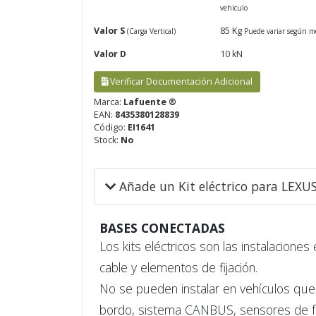
vehículo
Valor S
85 Kg
(Carga Vertical)
Puede variar según m
Valor D
10 kN
Verificar Documentación Adicional
Marca:
Lafuente ®
EAN:
8435380128839
Código:
EI1641
Stock:
No
Añade un Kit eléctrico para LEXU
BASES CONECTADAS
Los kits eléctricos son las instalaciones
cable y elementos de fijación.
No se pueden instalar en vehículos que 
bordo, sistema CANBUS, sensores de fallo