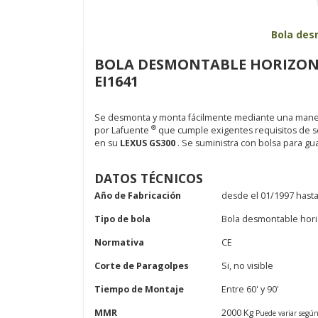
Bola des
BOLA DESMONTABLE HORIZONTA
EI1641
Se desmonta y monta fácilmente mediante una maneta
®
por Lafuente
que cumple exigentes requisitos de se
en su
LEXUS GS300
. Se suministra con bolsa para gu
DATOS TÉCNICOS
Año de Fabricación
desde el 01/1997 hasta
Tipo de bola
Bola desmontable hori
Normativa
CE
Corte de Paragolpes
Si, no visible
Tiempo de Montaje
Entre 60' y 90'
MMR
2000 Kg
Puede variar segú