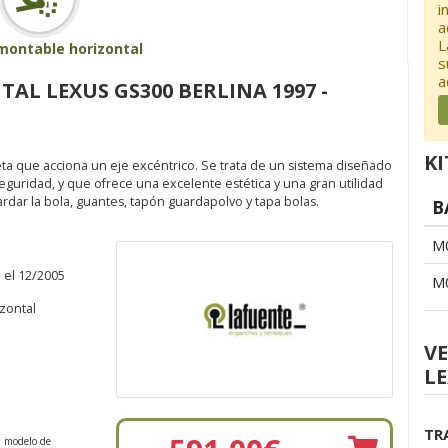
i
a
L
montable horizontal
s
a
L LEXUS GS300 BERLINA 1997 -
KI
 que acciona un eje excéntrico. Se trata de un sistema diseñado
guridad, y que ofrece una excelente estética y una gran utilidad
ardar la bola, guantes, tapón guardapolvo y tapa bolas.
B
M
 el 12/2005
M
zontal
V
LE
TR
n modelo de