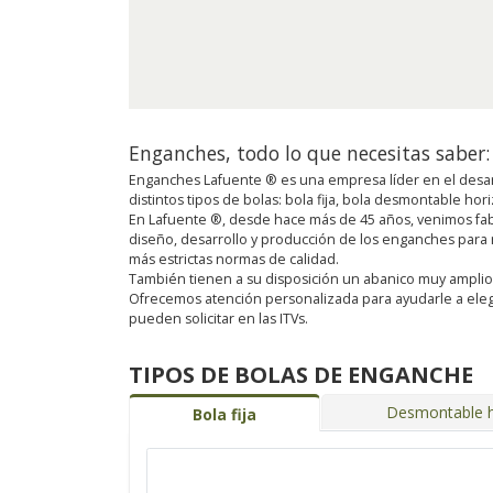
Enganches, todo lo que necesitas saber:
Enganches Lafuente ® es una empresa líder en el desar
distintos tipos de bolas: bola fija, bola desmontable ho
En Lafuente ®, desde hace más de 45 años, venimos fab
diseño, desarrollo y producción de los enganches para
más estrictas normas de calidad.
También tienen a su disposición un abanico muy amplio de 
Ofrecemos atención personalizada para ayudarle a eleg
pueden solicitar en las ITVs.
TIPOS DE BOLAS DE ENGANCHE
Desmontable h
Bola fija