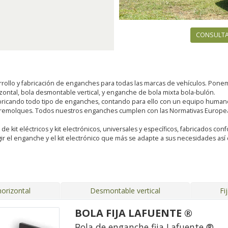
CONSULTA
rollo y fabricación de enganches para todas las marcas de vehículos. Pon
rizontal, bola desmontable vertical, y enganche de bola mixta bola-bulón.
ricando todo tipo de enganches, contando para ello con un equipo humano 
 remolques. Todos nuestros enganches cumplen con las Normativas Europeas
kit eléctricos y kit electrónicos, universales y específicos, fabricados conf
ir el enganche y el kit electrónico que más se adapte a sus necesidades a
orizontal
Desmontable vertical
Fi
BOLA FIJA LAFUENTE ®
Bola de enganche fija Lafuente ®