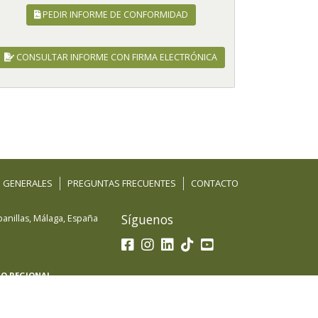
PEDIR INFORME DE CONFORMIDAD
CONSULTAR INFORME CON FIRMA ELECTRÓNICA
 GENERALES
PREGUNTAS FRECUENTES
CONTACTO
Síguenos
anillas
,
Málaga
,
España
LO REGIONAL
 beneficiaria del Fondo Europeo de Desarrollo
petitividad de las Pymes y gracias al cual ha puesto
acional con el objetivo de mejorar sus ventas