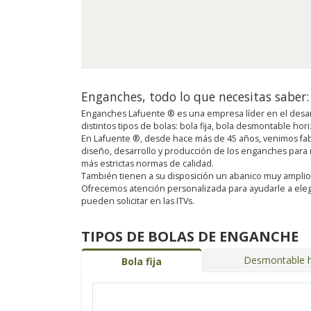
Enganches, todo lo que necesitas saber:
Enganches Lafuente ® es una empresa líder en el desar
distintos tipos de bolas: bola fija, bola desmontable ho
En Lafuente ®, desde hace más de 45 años, venimos fab
diseño, desarrollo y producción de los enganches para
más estrictas normas de calidad.
También tienen a su disposición un abanico muy amplio de 
Ofrecemos atención personalizada para ayudarle a eleg
pueden solicitar en las ITVs.
TIPOS DE BOLAS DE ENGANCHE
Desmontable h
Bola fija