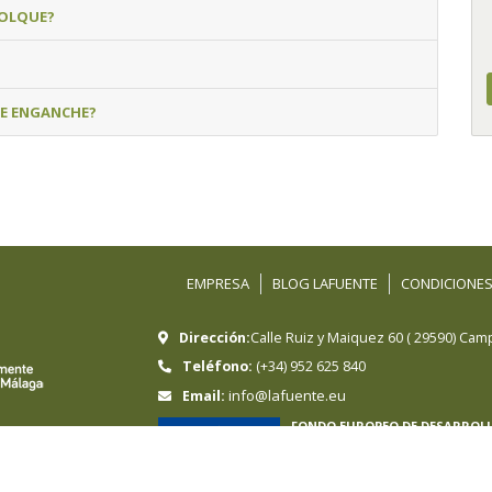
MOLQUE?
DE ENGANCHE?
EMPRESA
BLOG LAFUENTE
CONDICIONES
Dirección:
Calle Ruiz y Maiquez 60
(
29590
)
Camp
Teléfono:
(+34) 952 625 840
info@lafuente.eu
Email:
FONDO EUROPEO DE DESARROL
Hermanos Sánchez-Lafuente, S.A ha sido
Regional cuyo objetivo es mejorar la com
en marcha un Plan de e-commerce intern