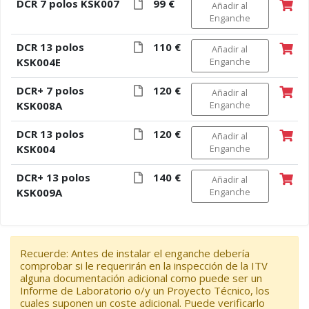
DCR 7 polos KSK007
99 €
Añadir al
Enganche
DCR 13 polos
110 €
Añadir al
KSK004E
Enganche
DCR+ 7 polos
120 €
Añadir al
KSK008A
Enganche
DCR 13 polos
120 €
Añadir al
KSK004
Enganche
DCR+ 13 polos
140 €
Añadir al
KSK009A
Enganche
Recuerde: Antes de instalar el enganche debería
comprobar si le requerirán en la inspección de la ITV
alguna documentación adicional como puede ser un
Informe de Laboratorio o/y un Proyecto Técnico, los
cuales suponen un coste adicional. Puede verificarlo