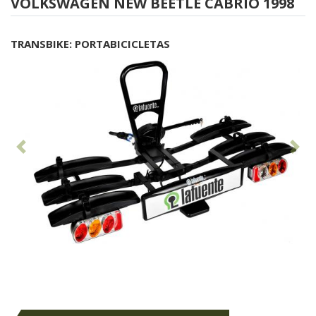
VOLKSWAGEN NEW BEETLE CABRIO 1998
TRANSBIKE: PORTABICICLETAS
Anterior
Sig