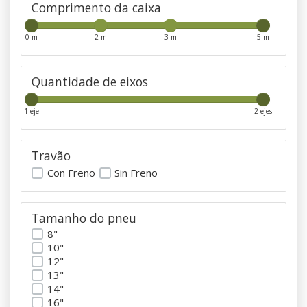
Comprimento da caixa
0 m
2 m
3 m
5 m
Quantidade de eixos
1 eje
2 ejes
Travão
Con Freno
Sin Freno
Tamanho do pneu
8"
10"
12"
13"
14"
16"