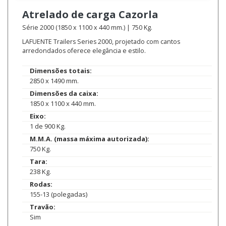
Atrelado de carga
Cazorla
Série 2000 (1850 x 1100 x 440 mm.) | 750 Kg.
LAFUENTE Trailers Series 2000, projetado com cantos
arredondados oferece elegância e estilo.
Dimensões totais:
2850 x 1490 mm.
Dimensões da caixa:
1850 x 1100 x 440 mm.
Eixo:
1 de 900 Kg.
M.M.A. (massa máxima autorizada):
750 Kg.
Tara:
238 Kg.
Rodas:
155-13 (polegadas)
Travão:
Sim