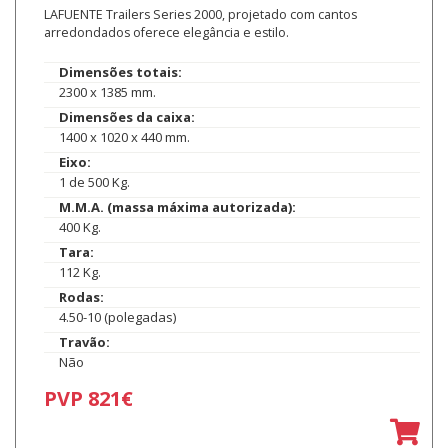
LAFUENTE Trailers Series 2000, projetado com cantos
arredondados oferece elegância e estilo.
Dimensões totais:
2300 x 1385 mm.
Dimensões da caixa:
1400 x 1020 x 440 mm.
Eixo:
1 de 500 Kg.
M.M.A. (massa máxima autorizada):
400 Kg.
Tara:
112 Kg.
Rodas:
4.50-10 (polegadas)
Travão:
Não
PVP 821€