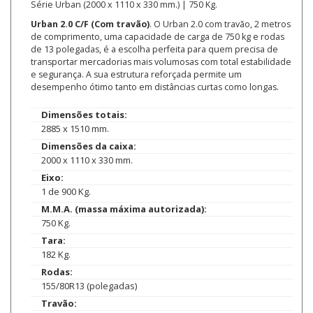
Série Urban (2000 x 1110 x 330 mm.) | 750 Kg.
Urban 2.0 C/F (Com travão)
. O Urban 2.0 com travão, 2 metros
de comprimento, uma capacidade de carga de 750 kg e rodas
de 13 polegadas, é a escolha perfeita para quem precisa de
transportar mercadorias mais volumosas com total estabilidade
e segurança. A sua estrutura reforçada permite um
desempenho ótimo tanto em distâncias curtas como longas.
Dimensões totais:
2885 x 1510 mm.
Dimensões da caixa:
2000 x 1110 x 330 mm.
Eixo:
1 de 900 Kg.
M.M.A. (massa máxima autorizada):
750 Kg.
Tara:
182 Kg.
Rodas:
155/80R13 (polegadas)
Travão: