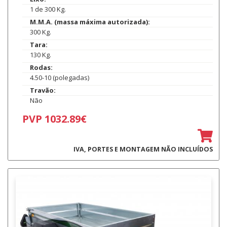
1 de 300 Kg.
M.M.A. (massa máxima autorizada):
300 Kg.
Tara:
130 Kg.
Rodas:
4.50-10 (polegadas)
Travão:
Não
PVP 1032.89€
IVA, PORTES E MONTAGEM NÃO INCLUÍDOS