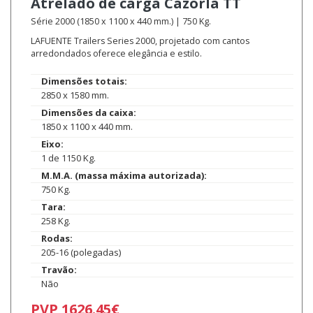
Atrelado de carga
Cazorla TT
Série 2000 (1850 x 1100 x 440 mm.) | 750 Kg.
LAFUENTE Trailers Series 2000, projetado com cantos
arredondados oferece elegância e estilo.
Dimensões totais:
2850 x 1580 mm.
Dimensões da caixa:
1850 x 1100 x 440 mm.
Eixo:
1 de 1150 Kg.
M.M.A. (massa máxima autorizada):
750 Kg.
Tara:
258 Kg.
Rodas:
205-16 (polegadas)
Travão:
Não
PVP 1626.45€