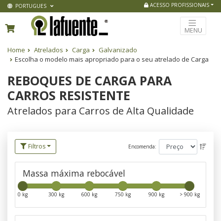
ACESSO PROFISSIONAIS
PORTUGUES
MENU
Home
Atrelados
Carga
Galvanizado
Escolha o modelo mais apropriado para o seu atrelado de Carga
REBOQUES DE CARGA PARA
CARROS RESISTENTE
Atrelados para Carros de Alta Qualidade
Filtros
Encomenda:
Massa máxima rebocável
0 kg
300 kg
600 kg
750 kg
900 kg
> 900 kg