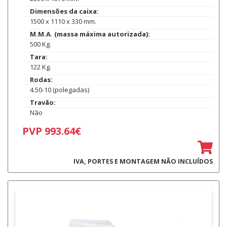
Dimensões da caixa:
1500 x 1110 x 330 mm.
M.M.A. (massa máxima autorizada):
500 Kg.
Tara:
122 Kg.
Rodas:
4.50-10 (polegadas)
Travão:
Não
PVP 993.64€
IVA, PORTES E MONTAGEM NÃO INCLUÍDOS