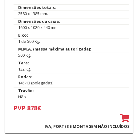
Dimensões totais:
2580 x 1385 mm.
Dimensões da caixa:
1600 x 1020 x 440 mm.
Eixo:
1 de 500 Kg.
M.M.A. (massa máxima autorizada):
500 Kg.
Tara:
132 Kg.
Rodas:
145-13 (polegadas)
Travão:
Não
PVP 878€
IVA, PORTES E MONTAGEM NÃO INCLUÍDOS