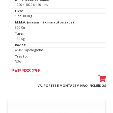
1200 x 1020 x 440 mm.
Eixo:
1 de 300 Kg.
M.M.A. (massa máxima autorizada):
300 Kg.
Tara:
130 Kg.
Rodas:
4.50-10 (polegadas)
Travão:
Não
PVP 988.29€
IVA, PORTES E MONTAGEM NÃO INCLUÍDOS