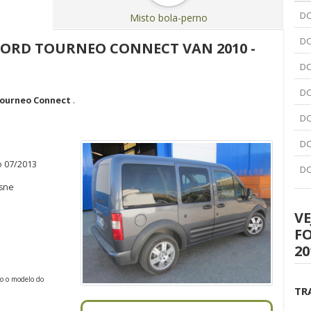
DC
Misto bola-perno
DC
 FORD TOURNEO CONNECT VAN 2010 -
DC
DC
ourneo Connect
.
DC
DC
o 07/2013
DC
isne
VE
F
20
do o modelo do
TR