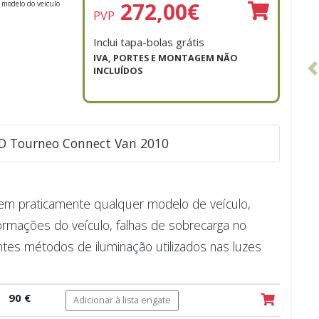
272,00
€
 modelo do veículo
PVP
Inclui tapa-bolas grátis
IVA, PORTES E MONTAGEM NÃO
INCLUÍDOS
RD Tourneo Connect Van 2010
e em praticamente qualquer modelo de veículo,
ormações do veículo, falhas de sobrecarga no
ntes métodos de iluminação utilizados nas luzes
90 €
Adicionar à lista engate