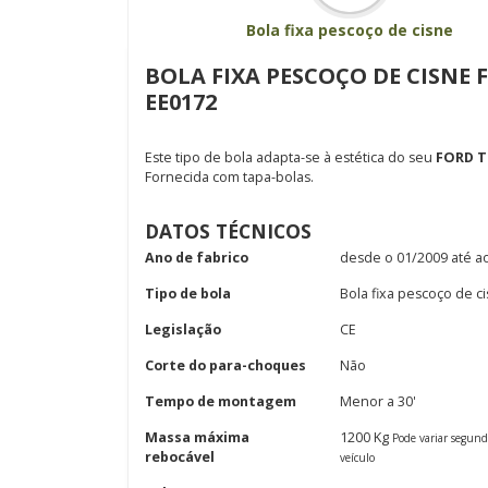
Bola fixa pescoço de cisne
BOLA FIXA PESCOÇO DE CISNE
EE0172
Este tipo de bola adapta-se à estética do seu
FORD T
Fornecida com tapa-bolas.
DATOS TÉCNICOS
Ano de fabrico
desde o 01/2009 até a
Tipo de bola
Bola fixa pescoço de c
Legislação
CE
Corte do para-choques
Não
Tempo de montagem
Menor a 30'
Massa máxima
1200 Kg
Pode variar segun
rebocável
veículo