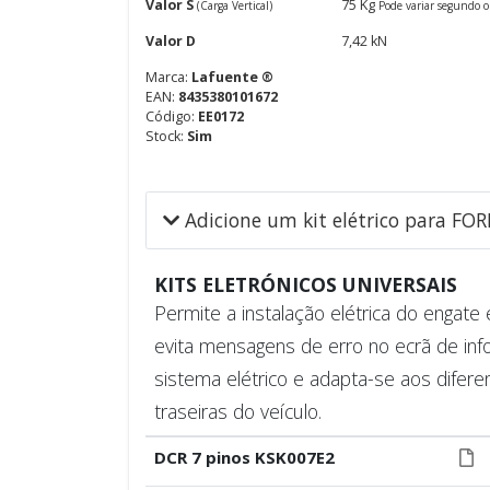
Valor S
75 Kg
(Carga Vertical)
Pode variar segundo o
Valor D
7,42 kN
Marca:
Lafuente ®
EAN:
8435380101672
Código:
EE0172
Stock:
Sim
Adicione um kit elétrico para FO
KITS ELETRÓNICOS UNIVERSAIS
Permite a instalação elétrica do engat
evita mensagens de erro no ecrã de inf
sistema elétrico e adapta-se aos difere
traseiras do veículo.
DCR 7 pinos KSK007E2