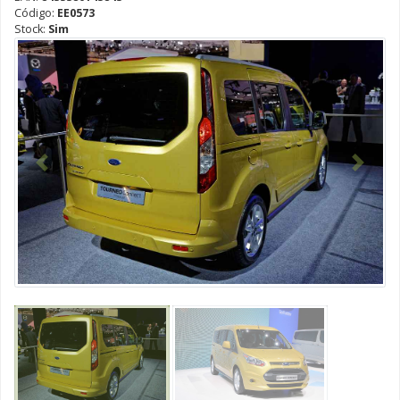
Código:
EE0573
Stock:
Sim
Anterior
Seguint