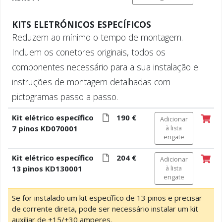
KITS ELETRÓNICOS ESPECÍFICOS
Reduzem ao mínimo o tempo de montagem.
Incluem os conetores originais, todos os
componentes necessário para a sua instalação e
instruções de montagem detalhadas com
pictogramas passo a passo.
Kit elétrico específico
190 €
Adicionar
7 pinos KD070001
à lista
engate
Kit elétrico específico
204 €
Adicionar
13 pinos KD130001
à lista
engate
Se for instalado um kit específico de 13 pinos e precisar
de corrente direta, pode ser necessário instalar um kit
auxiliar de +15/+30 amperes.