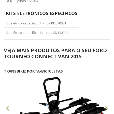
DCR 13 pinos KSK014
KITS ELETRÓNICOS ESPECÍFICOS
Kit elétrico específico 7 pinos KD070001
Kit elétrico específico 13 pinos KD130001
VEJA MAIS PRODUTOS PARA O SEU FORD
TOURNEO CONNECT VAN 2015
TRANSBIKE: PORTA-BICICLETAS
Anterior
Seg