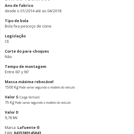
Ano de fabrico
desde o 01/2014 até ao 04/2018
Tipo de bola
Bola fixa pescoço de cisne
Legislação
CE
Corte do para-choques
Não
Tempo de montagem
Entre 60' y 90'
Massa máxima rebocável
1500 Kg
Pode variar segundo o modelo do veículo
Valor S
(Carga Vertical)
75 Kg
Pode variar segundo o modelo do veículo
Valor D
9,76 kN
Marca:
Lafuente ®
EAN:
8435380145843