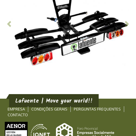
Anterior
Seg
Lafuente | Move your world!!
EMPRESA
CONDIÇÕES GERAIS
PERGUNTAS FREQUENTES
CONTACTO