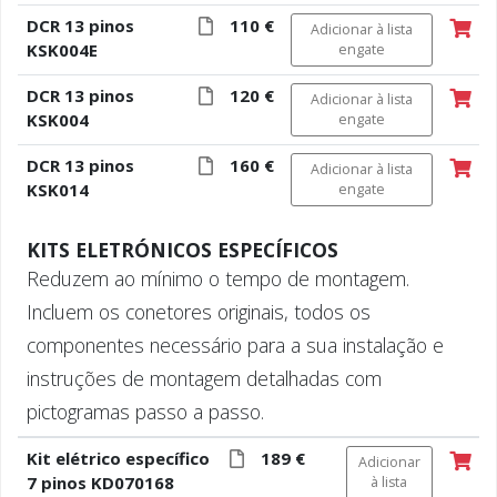
DCR 13 pinos
110 €
Adicionar à lista
KSK004E
engate
DCR 13 pinos
120 €
Adicionar à lista
KSK004
engate
DCR 13 pinos
160 €
Adicionar à lista
KSK014
engate
KITS ELETRÓNICOS ESPECÍFICOS
Reduzem ao mínimo o tempo de montagem.
Incluem os conetores originais, todos os
componentes necessário para a sua instalação e
instruções de montagem detalhadas com
pictogramas passo a passo.
Kit elétrico específico
189 €
Adicionar
7 pinos KD070168
à lista