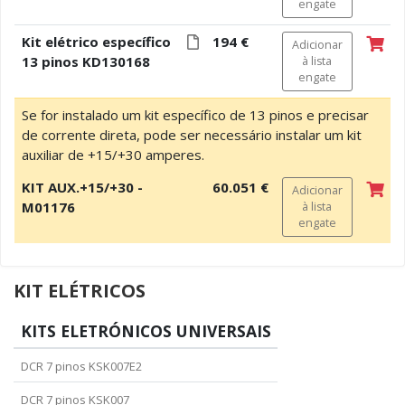
engate
Kit elétrico específico
194 €
Adicionar
13 pinos KD130168
à lista
engate
Se for instalado um kit específico de 13 pinos e precisar
de corrente direta, pode ser necessário instalar um kit
auxiliar de +15/+30 amperes.
KIT AUX.+15/+30 -
60.051 €
Adicionar
M01176
à lista
engate
KIT ELÉTRICOS
KITS ELETRÓNICOS UNIVERSAIS
DCR 7 pinos KSK007E2
DCR 7 pinos KSK007