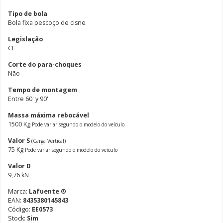
Tipo de bola
Bola fixa pescoço de cisne
Legislação
CE
Corte do para-choques
Não
Tempo de montagem
Entre 60' y 90'
Massa máxima rebocável
1500 Kg
Pode variar segundo o modelo do veículo
Valor S
(Carga Vertical)
75 Kg
Pode variar segundo o modelo do veículo
Valor D
9,76 kN
Marca:
Lafuente ®
EAN:
8435380145843
Código:
EE0573
Stock:
Sim