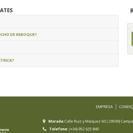
ATES
NCHO DE REBOQUE?
ÉTRICA?
EMPRESA
CONDIÇ
Morada:
Calle Ruiz y Maiquez 60
(
29590
)
Campan
Telefone:
(+34) 952 625 840