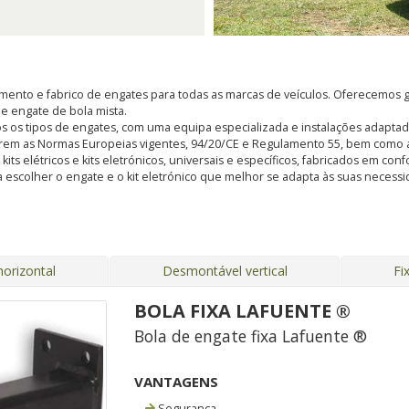
ento e fabrico de engates para todas as marcas de veículos. Oferecemos g
, e engate de bola mista.
s os tipos de engates, com uma equipa especializada e instalações adapt
rem as Normas Europeias vigentes, 94/20/CE e Regulamento 55, bem como a
s elétricos e kits eletrónicos, universais e específicos, fabricados em con
 escolher o engate e o kit eletrónico que melhor se adapta às suas nece
orizontal
Desmontável vertical
Fi
BOLA FIXA LAFUENTE ®
Bola de engate fixa Lafuente ®
VANTAGENS
Segurança.