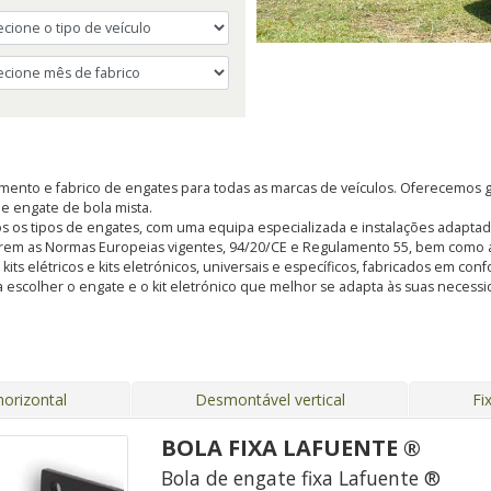
ento e fabrico de engates para todas as marcas de veículos. Oferecemos g
, e engate de bola mista.
s os tipos de engates, com uma equipa especializada e instalações adapt
rem as Normas Europeias vigentes, 94/20/CE e Regulamento 55, bem como a
s elétricos e kits eletrónicos, universais e específicos, fabricados em con
 escolher o engate e o kit eletrónico que melhor se adapta às suas nece
orizontal
Desmontável vertical
Fi
BOLA FIXA LAFUENTE ®
Bola de engate fixa Lafuente ®