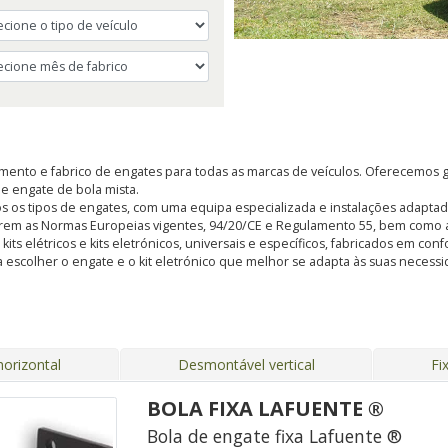
ento e fabrico de engates para todas as marcas de veículos. Oferecemos g
, e engate de bola mista.
s os tipos de engates, com uma equipa especializada e instalações adapt
rem as Normas Europeias vigentes, 94/20/CE e Regulamento 55, bem como a
s elétricos e kits eletrónicos, universais e específicos, fabricados em con
 escolher o engate e o kit eletrónico que melhor se adapta às suas nece
orizontal
Desmontável vertical
Fi
BOLA FIXA LAFUENTE ®
Bola de engate fixa Lafuente ®